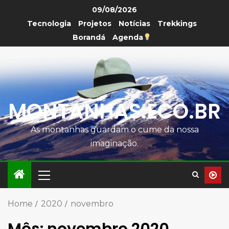
09/08/2026
Tecnologia
Projetos
Notícias
Trekkings
Borandá
Agenda
MONTANHAS.ECO.BR
As montanhas guardam o cume da nossa
imaginação.
Home
2020
novembro