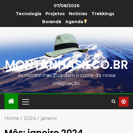
07/08/2026
Tecnologia
Projetos
Notícias
Trekkings
Borandá
Agenda
MONTANHAS.ECO.BR
As montanhas guardam o cume da nossa
imaginação.
Home
2024
janeiro