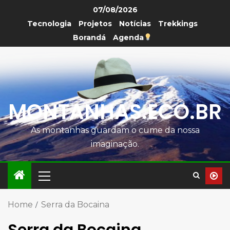
07/08/2026
Tecnologia
Projetos
Notícias
Trekkings
Borandá
Agenda
MONTANHAS.ECO.BR
As montanhas guardam o cume da nossa
imaginação.
Home
Serra da Bocaina